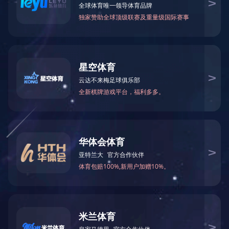
本站关键词：
米兰体育-米兰online(中国) ,岳阳换热装备,A
组织架
米兰体育-米兰online(中国)
ABOUT
公司简介